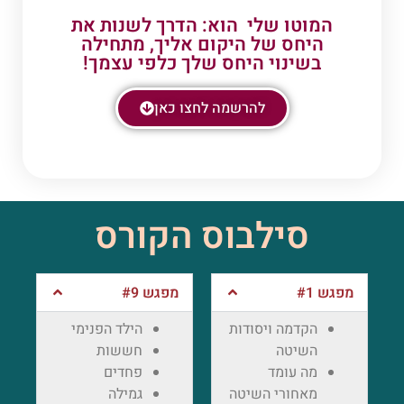
המוטו שלי הוא: הדרך לשנות את
היחס של היקום אליך, מתחילה
בשינוי היחס שלך כלפי עצמך!
להרשמה לחצו כאן
סילבוס הקורס
מפגש #1
מפגש #9
הקדמה ויסודות
הילד הפנימי
השיטה
חששות
מה עומד
פחדים
מאחורי השיטה
גמילה